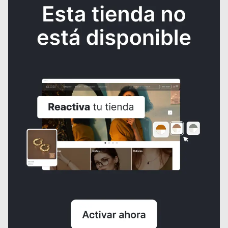
Espejo con repisas
₡110.000,00
¿NECESITAS AYUDA?
Consulta los
Términos y condiciones
de la tienda.
Al crear una cuenta, aceptas nuestros
Términos y condiciones
y las